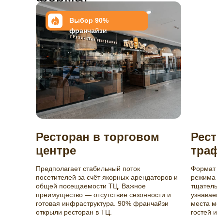
Выбор 90%
франчайзи
Ресторан в торговом
Рес
центре
тра
Предполагает стабильный поток
Формат 
посетителей за счёт якорных арендаторов и
режима 
общей посещаемости ТЦ. Важное
тщатель
преимущество — отсутствие сезонности и
узнавае
готовая инфраструктура. 90% франчайзи
места м
открыли ресторан в ТЦ.
гостей 