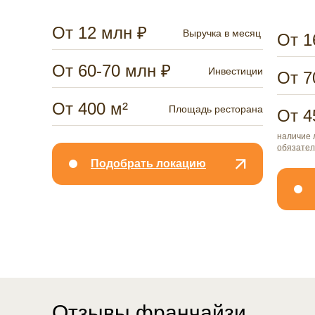
От 12 млн ₽
Выручка в месяц
От 1
От 60-70 млн ₽
Инвестиции
От 7
От 400 м²
Площадь ресторана
От 4
наличие 
обязател
Подобрать локацию
Отзывы франчайзи