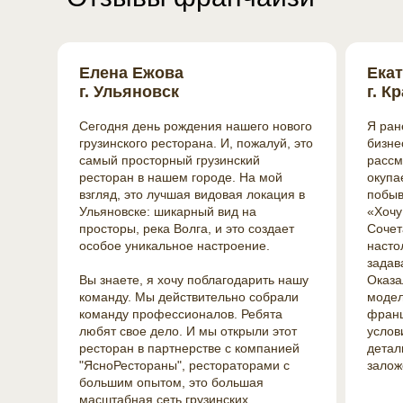
Елена Ежова
Екат
г. Ульяновск
г. К
Сегодня день рождения нашего нового
Я ран
грузинского ресторана. И, пожалуй, это
бизне
самый просторный грузинский
рассм
ресторан в нашем городе. На мой
окупа
взгляд, это лучшая видовая локация в
побыв
Ульяновске: шикарный вид на
«Хочу
просторы, река Волга, и это создает
Сочет
особое уникальное настроение.
насто
задав
Вы знаете, я хочу поблагодарить нашу
Оказа
команду. Мы действительно собрали
модел
команду профессионалов. Ребята
франш
любят свое дело. И мы открыли этот
услов
ресторан в партнерстве с компанией
детал
"ЯсноРестораны", рестораторами с
залож
большим опытом, это большая
масштабная сеть грузинских