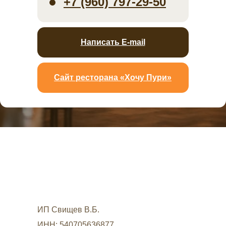
+7 (960) 797-29-50
Написать E-mail
Сайт ресторана «Хочу Пури»
ИП Свищев В.Б.
ИНН: 540705636877